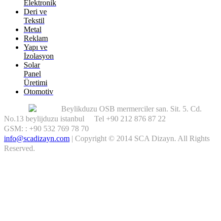
Elektronik
Deri ve
Tekstil
Metal
Reklam
Yapı ve
İzolasyon
Solar
Panel
Üretimi
Otomotiv
Beylikduzu OSB mermerciler san. Sit. 5. Cd.
No.13 beylijduzu istanbul Tel +90 212 876 87 22
GSM: : +90 532 769 78 70
info@scadizayn.com
|
Copyright © 2014 SCA Dizayn. All Rights
Reserved.