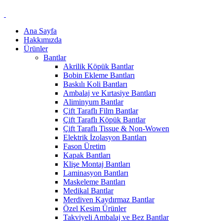
Ana Sayfa
Hakkımızda
Ürünler
Bantlar
Akrilik Köpük Bantlar
Bobin Ekleme Bantları
Baskılı Koli Bantları
Ambalaj ve Kırtasiye Bantları
Aliminyum Bantlar
Çift Taraflı Film Bantlar
Çift Taraflı Köpük Bantlar
Çift Taraflı Tissue & Non-Wowen
Elektrik İzolasyon Bantları
Fason Üretim
Kapak Bantları
Klişe Montaj Bantları
Laminasyon Bantları
Maskeleme Bantları
Medikal Bantlar
Merdiven Kaydırmaz Bantlar
Özel Kesim Ürünler
Takviyeli Ambalaj ve Bez Bantlar