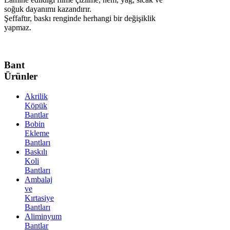
soğuk dayanımı kazandırır.
Şeffaftır, baskı renginde herhangi bir değişiklik
yapmaz.
Bant
Ürünler
Akrilik
Köpük
Bantlar
Bobin
Ekleme
Bantları
Baskılı
Koli
Bantları
Ambalaj
ve
Kırtasiye
Bantları
Aliminyum
Bantlar