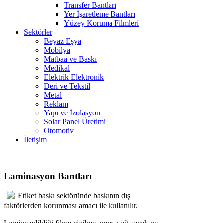
Transfer Bantları
Yer İşaretleme Bantları
Yüzey Koruma Filmleri
Sektörler
Beyaz Eşya
Mobilya
Matbaa ve Baskı
Medikal
Elektrik Elektronik
Deri ve Tekstil
Metal
Reklam
Yapı ve İzolasyon
Solar Panel Üretimi
Otomotiv
İletişim
Laminasyon Bantları
Etiket baskı sektöründe baskının dış
faktörlerden korunması amacı ile kullanılır.
Lamine edildiği filme çizilme, nem, yağ, sıcak ve