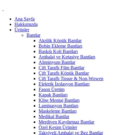
Ana Sayfa
Hakkımızda
Ürünler
Bantlar
Akrilik Köpük Bantlar
Bobin Ekleme Bantları
Baskılı Koli Bantları
Ambalaj ve Kırtasiye Bantları
Aliminyum Bantlar
Çift Taraflı Film Bantlar
Çift Taraflı Köpük Bantlar
Çift Taraflı Tissue & Non-Wowen
Elektrik İzolasyon Bantları
Fason Üretim
Kapak Bantları
Klişe Montaj Bantları
Laminasyon Bantları
Maskeleme Bantları
Medikal Bantlar
Merdiven Kaydırmaz Bantlar
Özel Kesim Ürünler
Takviyeli Ambalaj ve Bez Bantlar