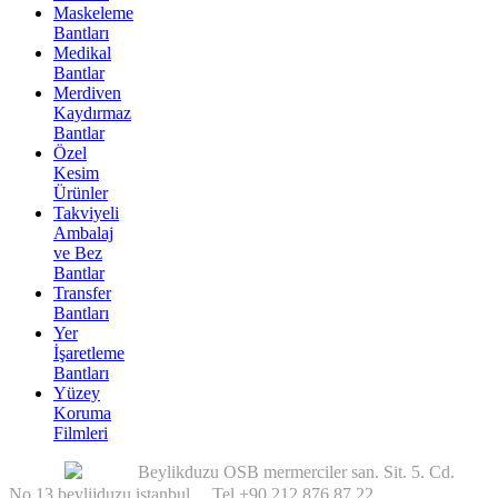
Maskeleme
Bantları
Medikal
Bantlar
Merdiven
Kaydırmaz
Bantlar
Özel
Kesim
Ürünler
Takviyeli
Ambalaj
ve Bez
Bantlar
Transfer
Bantları
Yer
İşaretleme
Bantları
Yüzey
Koruma
Filmleri
Beylikduzu OSB mermerciler san. Sit. 5. Cd.
No.13 beylijduzu istanbul Tel +90 212 876 87 22