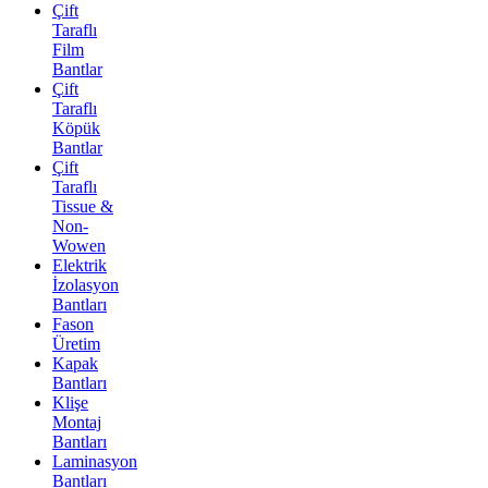
Çift
Taraflı
Film
Bantlar
Çift
Taraflı
Köpük
Bantlar
Çift
Taraflı
Tissue &
Non-
Wowen
Elektrik
İzolasyon
Bantları
Fason
Üretim
Kapak
Bantları
Klişe
Montaj
Bantları
Laminasyon
Bantları