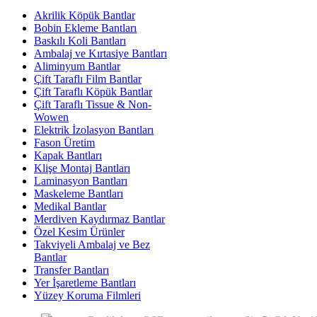
Akrilik Köpük Bantlar
Bobin Ekleme Bantları
Baskılı Koli Bantları
Ambalaj ve Kırtasiye Bantları
Aliminyum Bantlar
Çift Taraflı Film Bantlar
Çift Taraflı Köpük Bantlar
Çift Taraflı Tissue & Non-
Wowen
Elektrik İzolasyon Bantları
Fason Üretim
Kapak Bantları
Klişe Montaj Bantları
Laminasyon Bantları
Maskeleme Bantları
Medikal Bantlar
Merdiven Kaydırmaz Bantlar
Özel Kesim Ürünler
Takviyeli Ambalaj ve Bez
Bantlar
Transfer Bantları
Yer İşaretleme Bantları
Yüzey Koruma Filmleri