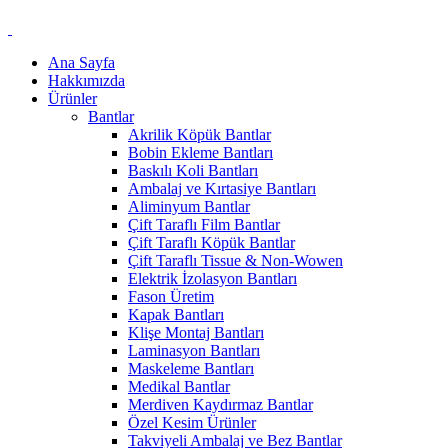
Ana Sayfa
Hakkımızda
Ürünler
Bantlar
Akrilik Köpük Bantlar
Bobin Ekleme Bantları
Baskılı Koli Bantları
Ambalaj ve Kırtasiye Bantları
Aliminyum Bantlar
Çift Taraflı Film Bantlar
Çift Taraflı Köpük Bantlar
Çift Taraflı Tissue & Non-Wowen
Elektrik İzolasyon Bantları
Fason Üretim
Kapak Bantları
Klişe Montaj Bantları
Laminasyon Bantları
Maskeleme Bantları
Medikal Bantlar
Merdiven Kaydırmaz Bantlar
Özel Kesim Ürünler
Takviyeli Ambalaj ve Bez Bantlar