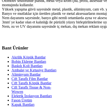
Otomotiv sektöründe plastik, metal veya krom çıta, profil, aksesuar ve 
montajında kullanılır.
Yüksek yapışma güvü sayesinde metal, plastik, alüminyum, cam vb. yüze
Banyo ve mutfaklar için üretilen plastik ve metal aksesuarların montajı
Nem dayanımı sayesinde, banyo gibi nemli ortamlarda ayna ve aksesua
3mm' ye kadar olan et kalınlığı ile pürüzlü yüzey birleştirilmelerine u
Nem, ısı ve UV dayanımı sayesinde iç mekan, dış mekan reklam uygul
Bant Ürünler
Akrilik Köpük Bantlar
Bobin Ekleme Bantları
Baskılı Koli Bantları
Ambalaj ve Kırtasiye Bantları
Aliminyum Bantlar
Çift Taraflı Film Bantlar
Çift Taraflı Köpük Bantlar
Çift Taraflı Tissue & Non-
Wowen
Elektrik İzolasyon Bantları
Fason Üretim
Kapak Bantları