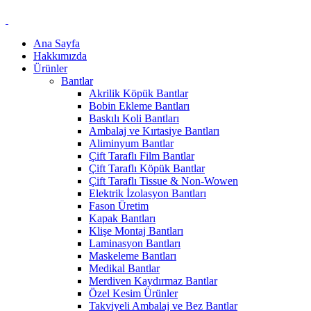
Ana Sayfa
Hakkımızda
Ürünler
Bantlar
Akrilik Köpük Bantlar
Bobin Ekleme Bantları
Baskılı Koli Bantları
Ambalaj ve Kırtasiye Bantları
Aliminyum Bantlar
Çift Taraflı Film Bantlar
Çift Taraflı Köpük Bantlar
Çift Taraflı Tissue & Non-Wowen
Elektrik İzolasyon Bantları
Fason Üretim
Kapak Bantları
Klişe Montaj Bantları
Laminasyon Bantları
Maskeleme Bantları
Medikal Bantlar
Merdiven Kaydırmaz Bantlar
Özel Kesim Ürünler
Takviyeli Ambalaj ve Bez Bantlar