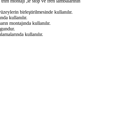
trim montajı ,le stop ve fren lambalarının
ylerin birleştirilmesinde kullanılır.
nda kullanılır.
rın montajında kullanılır.
ygundur.
amalarında kullanılır.