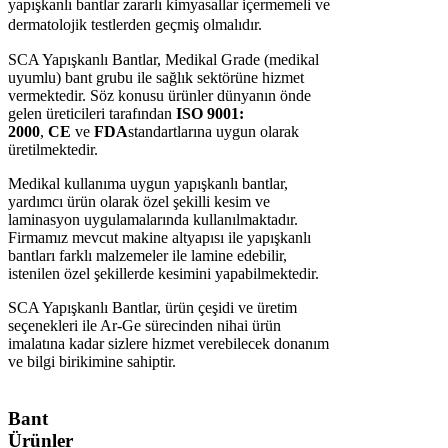
yapışkanlı bantlar zararlı kimyasallar içermemeli ve
dermatolojik testlerden geçmiş olmalıdır.
SCA Yapışkanlı Bantlar, Medikal Grade (medikal
uyumlu) bant grubu ile sağlık sektörüne hizmet
vermektedir. Söz konusu ürünler dünyanın önde
gelen üreticileri tarafından
ISO 9001:
2000
,
CE
ve
FDA
standartlarına uygun olarak
üretilmektedir.
Medikal kullanıma uygun yapışkanlı bantlar,
yardımcı ürün olarak özel şekilli kesim ve
laminasyon uygulamalarında kullanılmaktadır.
Firmamız mevcut makine altyapısı ile yapışkanlı
bantları farklı malzemeler ile lamine edebilir,
istenilen özel şekillerde kesimini yapabilmektedir.
SCA Yapışkanlı Bantlar, ürün çeşidi ve üretim
seçenekleri ile Ar-Ge sürecinden nihai ürün
imalatına kadar sizlere hizmet verebilecek donanım
ve bilgi birikimine sahiptir.
Bant
Ürünler