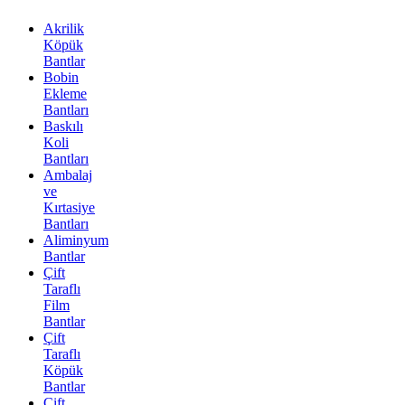
Akrilik
Köpük
Bantlar
Bobin
Ekleme
Bantları
Baskılı
Koli
Bantları
Ambalaj
ve
Kırtasiye
Bantları
Aliminyum
Bantlar
Çift
Taraflı
Film
Bantlar
Çift
Taraflı
Köpük
Bantlar
Çift