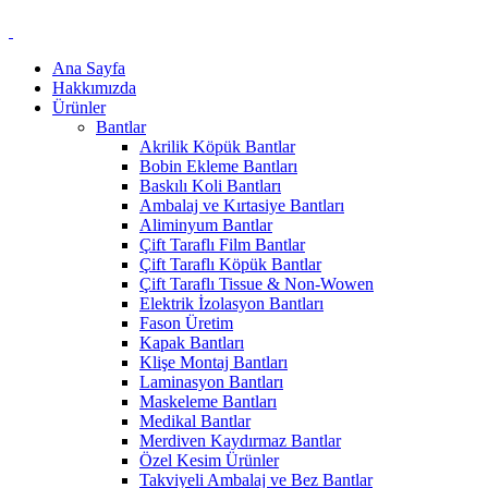
Ana Sayfa
Hakkımızda
Ürünler
Bantlar
Akrilik Köpük Bantlar
Bobin Ekleme Bantları
Baskılı Koli Bantları
Ambalaj ve Kırtasiye Bantları
Aliminyum Bantlar
Çift Taraflı Film Bantlar
Çift Taraflı Köpük Bantlar
Çift Taraflı Tissue & Non-Wowen
Elektrik İzolasyon Bantları
Fason Üretim
Kapak Bantları
Klişe Montaj Bantları
Laminasyon Bantları
Maskeleme Bantları
Medikal Bantlar
Merdiven Kaydırmaz Bantlar
Özel Kesim Ürünler
Takviyeli Ambalaj ve Bez Bantlar