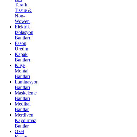
Taraflı
Tissue &
Non-
Wowen
Elektrik
İzolasyon
Bantları
Fason
Üretim
Kapak
Bantları
Klişe
Montaj
Bantları
Laminasyon
Bantları
Maskeleme
Bantları
Medikal
Bantlar
Merdiven
Kaydırmaz
Bantlar
Özel
Kesim