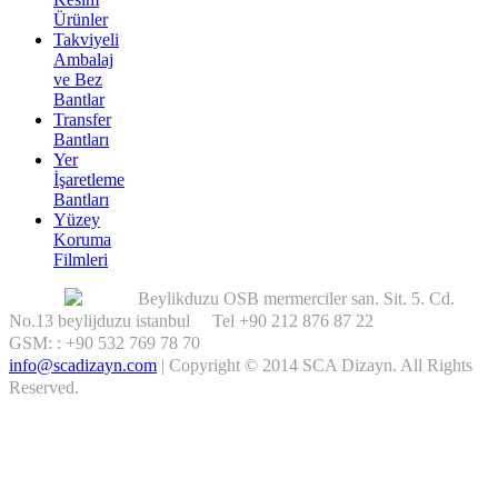
Ürünler
Takviyeli
Ambalaj
ve Bez
Bantlar
Transfer
Bantları
Yer
İşaretleme
Bantları
Yüzey
Koruma
Filmleri
Beylikduzu OSB mermerciler san. Sit. 5. Cd.
No.13 beylijduzu istanbul Tel +90 212 876 87 22
GSM: : +90 532 769 78 70
info@scadizayn.com
|
Copyright © 2014 SCA Dizayn. All Rights
Reserved.