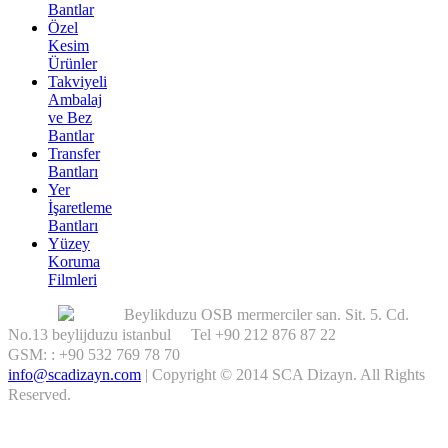
Bantlar
Özel
Kesim
Ürünler
Takviyeli
Ambalaj
ve Bez
Bantlar
Transfer
Bantları
Yer
İşaretleme
Bantları
Yüzey
Koruma
Filmleri
Beylikduzu OSB mermerciler san. Sit. 5. Cd.
No.13 beylijduzu istanbul Tel +90 212 876 87 22
GSM: : +90 532 769 78 70
info@scadizayn.com
|
Copyright © 2014 SCA Dizayn. All Rights
Reserved.