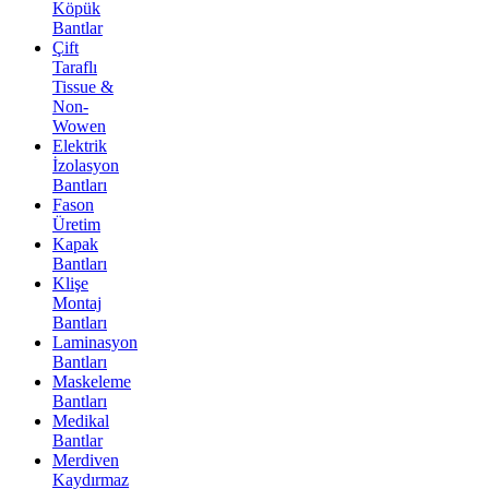
Köpük
Bantlar
Çift
Taraflı
Tissue &
Non-
Wowen
Elektrik
İzolasyon
Bantları
Fason
Üretim
Kapak
Bantları
Klişe
Montaj
Bantları
Laminasyon
Bantları
Maskeleme
Bantları
Medikal
Bantlar
Merdiven
Kaydırmaz