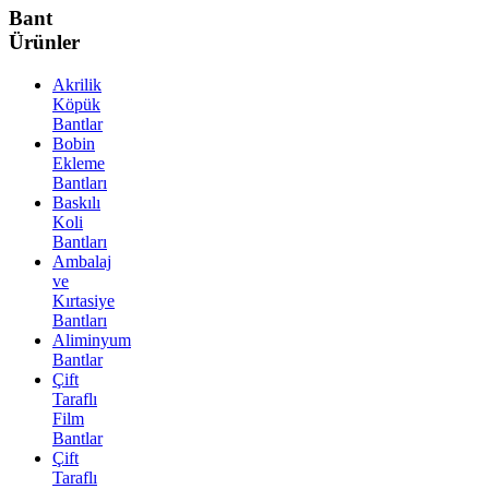
Bant
Ürünler
Akrilik
Köpük
Bantlar
Bobin
Ekleme
Bantları
Baskılı
Koli
Bantları
Ambalaj
ve
Kırtasiye
Bantları
Aliminyum
Bantlar
Çift
Taraflı
Film
Bantlar
Çift
Taraflı