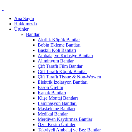
Ana Sayfa
Hakkımızda
Ürünler
Bantlar
Akrilik Köpük Bantlar
Bobin Ekleme Bantları
Baskılı Koli Bantları
Ambalaj ve Kırtasiye Bantları
Aliminyum Bantlar
Çift Taraflı Film Bantlar
Çift Taraflı Köpük Bantlar
Çift Taraflı Tissue & Non-Wowen
Elektrik İzolasyon Bantları
Fason Üretim
Kapak Bantları
Klişe Montaj Bantları
Laminasyon Bantları
Maskeleme Bantları
Medikal Bantlar
Merdiven Kaydırmaz Bantlar
Özel Kesim Ürünler
Takviyeli Ambalaj ve Bez Bantlar