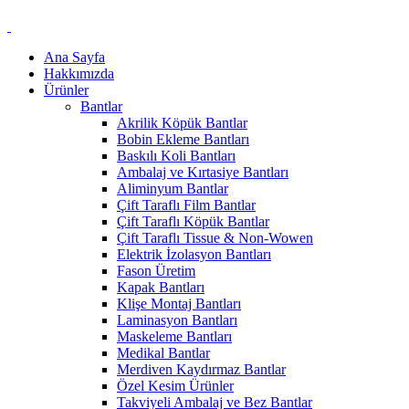
Ana Sayfa
Hakkımızda
Ürünler
Bantlar
Akrilik Köpük Bantlar
Bobin Ekleme Bantları
Baskılı Koli Bantları
Ambalaj ve Kırtasiye Bantları
Aliminyum Bantlar
Çift Taraflı Film Bantlar
Çift Taraflı Köpük Bantlar
Çift Taraflı Tissue & Non-Wowen
Elektrik İzolasyon Bantları
Fason Üretim
Kapak Bantları
Klişe Montaj Bantları
Laminasyon Bantları
Maskeleme Bantları
Medikal Bantlar
Merdiven Kaydırmaz Bantlar
Özel Kesim Ürünler
Takviyeli Ambalaj ve Bez Bantlar