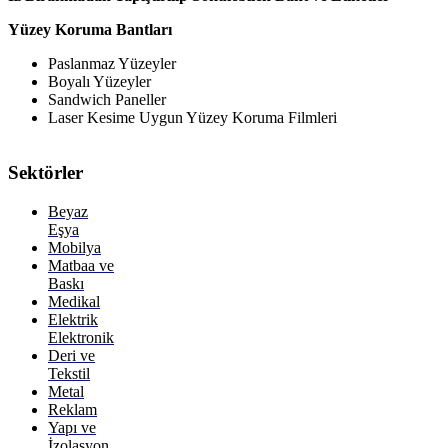
Yüzey Koruma Bantları
Paslanmaz Yüzeyler
Boyalı Yüzeyler
Sandwich Paneller
Laser Kesime Uygun Yüzey Koruma Filmleri
Sektörler
Beyaz
Eşya
Mobilya
Matbaa ve
Baskı
Medikal
Elektrik
Elektronik
Deri ve
Tekstil
Metal
Reklam
Yapı ve
İzolasyon